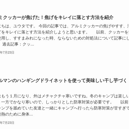
ミクッカーが焦げた！焦げをキレイに落とす方法を紹介
にちは、ユウタです。 今回の記事では、アルミクッカーの焦げやすす、
どをキレイに落とす方法を紹介しようと思います。 以前、クッカーを
使用し、すすまみれになった時、ならないための対処法について記事に
 過去記事：クッ...
6年7月23日
ルマンのハンギングドライネットを使って美味しい干し芋づく
はもう１月になり、外はメチャクチャ寒いですね。冬のキャンプは楽し
、一方でかなり寒いので、しっかりとした防寒対策が必要です。 以前
ャンプを舐めていた友達と一緒にキャンプへ行ったら防寒対策が甘すぎ
熱のために身体...
6年7月23日