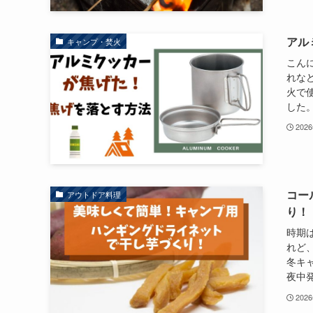
アル
キャンプ・焚火
こん
れな
火で
した。
202
コー
アウトドア料理
り！
時期
れど
冬キ
夜中発
202