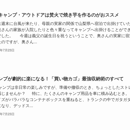
キャンプ・アウトドアは焚火で焼き芋を作るのがおススメ
は週末に台風が来たり、母親の実家の関係で山梨県へ宿泊で出掛けてい
奥さんの家族が入院したりと色々重なってキャンプへ出掛けることがで
でした。 今週は義父の誕生日を祝うということで、奥さんの実家に宿
のですが、奥さん...
6年7月23日
ンプが劇的に楽になる！「買い物カゴ」最強収納術のすべて
ンプは非日常の楽しみですが、準備や撤収のとき、ちょっとしたスト
感じませんか？ 特に、たくさんのキャンプ用品を車に積み込むとき。
イズがバラバラなコンテナボックスを重ねると、トランクの中でガタガ
なり、デッドス...
6年7月23日