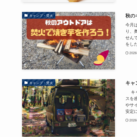
秋の
キャンプ・焚火
今月
り、
せん
をした
202
キャ
キャンプ・焚火
キャ
スを
やサ
安定に
202