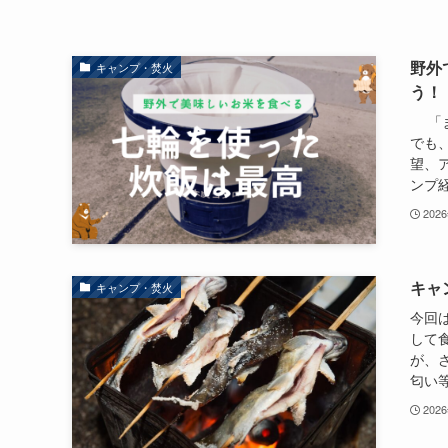
野外
キャンプ・焚火
う！
「ま
でも
望、
ンプ経
202
キャ
キャンプ・焚火
今回
して
が、
匂い等
202