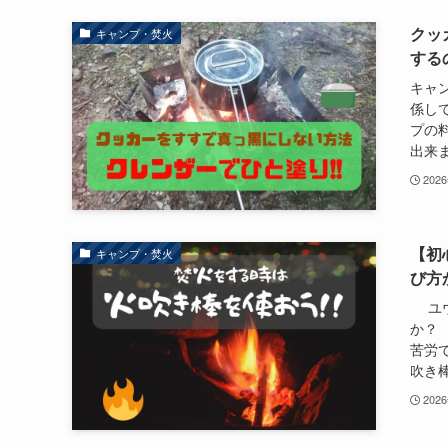
クッ
キャンプ・焚火
する
キャ
係し
プの
出来ま
202
【初
キャンプ・焚火
び方
ユウ
か？
苦労
吹き棒
202