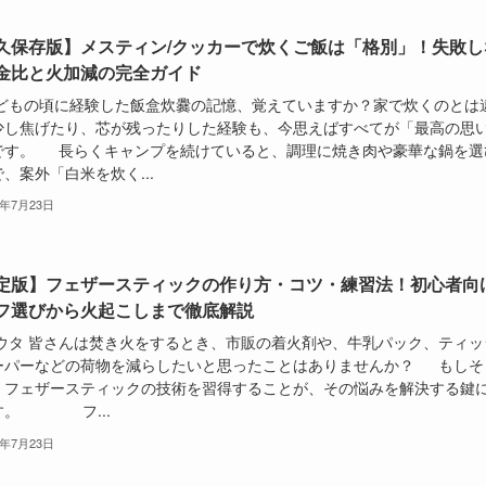
久保存版】メスティン/クッカーで炊くご飯は「格別」！失敗し
金比と火加減の完全ガイド
もの頃に経験した飯盒炊爨の記憶、覚えていますか？家で炊くのとは
少し焦げたり、芯が残ったりした経験も、今思えばすべてが「最高の思
です。 長らくキャンプを続けていると、調理に焼き肉や豪華な鍋を選
、案外「白米を炊く...
6年7月23日
定版】フェザースティックの作り方・コツ・練習法！初心者向
フ選びから火起こしまで徹底解説
タ 皆さんは焚き火をするとき、市販の着火剤や、牛乳パック、ティッ
ーパーなどの荷物を減らしたいと思ったことはありませんか？ もしそ
、フェザースティックの技術を習得することが、その悩みを解決する鍵
す。 フ...
6年7月23日