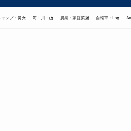
キャンプ・焚火
海・川・山
農業・家庭菜園
自転車・Log
A