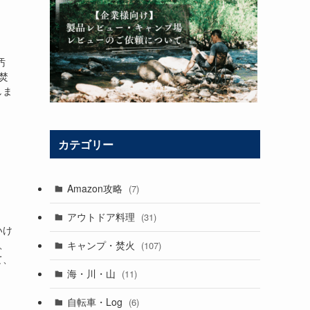
汚
焚
しま
カテゴリー
Amazon攻略
(7)
アウトドア料理
(31)
いけ
、
キャンプ・焚火
(107)
て、
海・川・山
(11)
自転車・Log
(6)