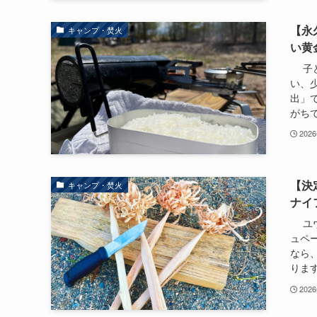
【永
キャンプ・焚火
い黄
子ど
い、
出」
がちで
202
【決
キャンプ・焚火
ナイ
ユウ
ュペ
なら
りま
202