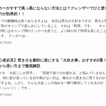
カーがすすで真っ黒にならない方法とは？クレンザーでひと塗
のが効果的！！
ンプの醍醐味は色々ありますよね。 自分は焚火が大好きですが、焚火と
て皆がキャンプで楽しみにしていること、それは「料理」です。 キャ
料理にはキャンプ用のクッカーを使うと、より味が出て料理を楽しむこ
す。 クッカーは...
6年7月23日
心者必見】焚き火を劇的に楽にする「火吹き棒」おすすめ5選
から使い方まで徹底解説
タ 「火起こしが苦手」、「団扇で扇ぐのが疲れる」と悩んでいません
 特に薪が湿っている日や風がない日は、種火から焚き火に育てるのが
ですよね。しかし、そんな火起こしの悩みを一瞬で解決してくれるのが
（ふいご）」です...
6年7月23日