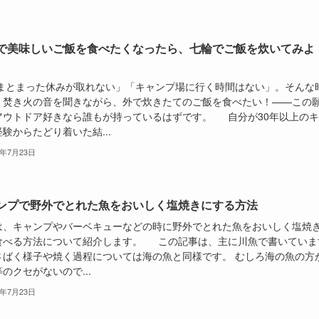
で美味しいご飯を食べたくなったら、七輪でご飯を炊いてみよ
とまった休みが取れない」「キャンプ場に行く時間はない」。そんな
、焚き火の音を聞きながら、外で炊きたてのご飯を食べたい！——この
アウトドア好きなら誰もが持っているはずです。 自分が30年以上のキ
験からたどり着いた結...
6年7月23日
ンプで野外でとれた魚をおいしく塩焼きにする方法
は、キャンプやバーベキューなどの時に野外でとれた魚をおいしく塩焼
食べる方法について紹介します。 この記事は、主に川魚で書いていま
さばく様子や焼く過程については海の魚と同様です。 むしろ海の魚の方
のクセがないので...
6年7月23日