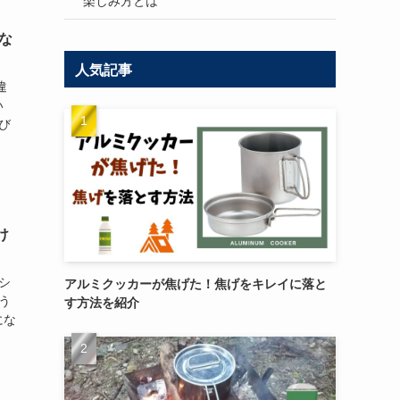
楽しみ方とは
な
人気記事
違
い
び
け
シ
アルミクッカーが焦げた！焦げをキレイに落と
う
す方法を紹介
にな