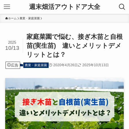
週末畑活アウトドア大全
ホーム
農業・家庭菜園
家庭菜園で悩む、接ぎ木苗と自根
2025
苗(実生苗) 違いとメリットデメ
10/13
リットとは？
広告
2020年4月26日
2025年10月13日
農業・家庭菜園