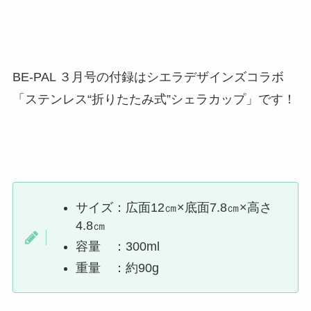
BE-PAL ３月号の付録はシエラデザインズコラボ
「ステンレス“折りたたみ式”シェラカップ」です！
サイズ：
広
面
12㎝×底面7.8㎝×高さ
4.8㎝
容量 ：
300ml
重量 ：
約90g