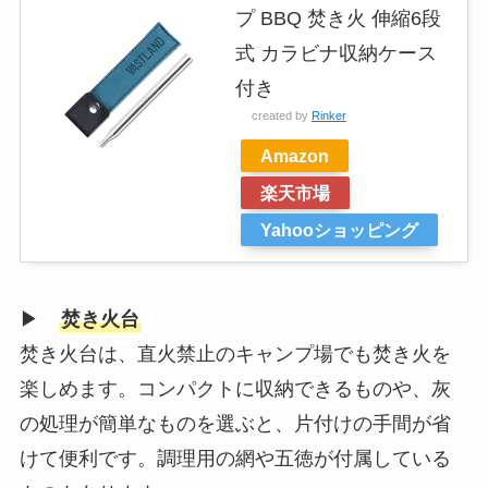
プ BBQ 焚き火 伸縮6段
式 カラビナ収納ケース
付き
created by
Rinker
Amazon
楽天市場
Yahooショッピング
▶
焚き火台
焚き火台は、直火禁止のキャンプ場でも焚き火を
楽しめます。コンパクトに収納できるものや、灰
の処理が簡単なものを選ぶと、片付けの手間が省
けて便利です。調理用の網や五徳が付属している